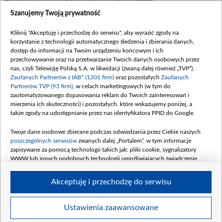
prezydenckiego zginął wybitny aktor
filmowy i teatralny - Janusz Zakrzeński.
Szanujemy Twoją prywatność
Mieliśmy niepowtarzalną okazję
goszczenia Go w naszym serialu.
Kliknij "Akceptuję i przechodzę do serwisu", aby wyrazić zgody na
Zagrał profesora Michała Dziduszko -
korzystanie z technologii automatycznego śledzenia i zbierania danych,
postać, którą sam był - patriotę,
dostęp do informacji na Twoim urządzeniu końcowym i ich
mężczyznę o nieskazitelnym i
przechowywanie oraz na przetwarzanie Twoich danych osobowych przez
nas, czyli Telewizję Polską S.A. w likwidacji (zwaną dalej również „TVP”),
bezkompromisowym systemie
Zaufanych Partnerów z IAB* (1201 firm)
oraz pozostałych
Zaufanych
wartości, mentora młodzieży, któremu
Partnerów TVP (93 firm)
, w celach marketingowych (w tym do
sprawy Polskie zawsze były bardzo
zautomatyzowanego dopasowania reklam do Twoich zainteresowań i
bliskie... Dlatego też nie mogło go
mierzenia ich skuteczności) i pozostałych, które wskazujemy poniżej, a
zabraknąć na obchodach w Katyniu. A
także zgody na udostępnianie przez nas identyfikatora PPID do Google.
jednak - zabrakło...
Twoje dane osobowe zbierane podczas odwiedzania przez Ciebie naszych
poszczególnych serwisów
zwanych dalej „Portalem”, w tym informacje
Zapraszamy do obejrzenia wybranych scen i
zapisywane za pomocą technologii takich jak: pliki cookie, sygnalizatory
wspomnienia fantastycznej roli, jaką Św.P. Janusz
WWW lub innych podobnych technologii umożliwiających świadczenie
Zakrzeński zagrał w naszym serialu.
dopasowanych i bezpiecznych usług, personalizację treści oraz reklam,
udostępnianie funkcji mediów społecznościowych oraz analizowanie ruchu
Akceptuję i przechodzę do serwisu
w Internecie.
Twoje dane osobowe zbierane podczas odwiedzania przez Ciebie
Ustawienia zaawansowane
BIP
regulamin tvp.pl
pomoc
polityka prywatności
moje zgody
poszczególnych serwisów
na Portalu, takie jak adresy IP, identyfikatory
redakcja
newsletter
kontakt