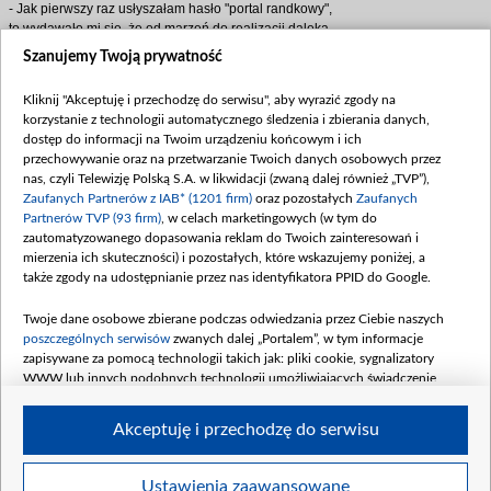
- Jak pierwszy raz usłyszałam hasło "portal randkowy",
to wydawało mi się, że od marzeń do realizacji daleka
droga… A teraz - proszę! - Ala, zachwycona, rozgląda
Szanujemy Twoją prywatność
się po firmie.
A Mirka, słysząc komplementy, szybko odzyskuje
Kliknij "Akceptuję i przechodzę do serwisu", aby wyrazić zgody na
humor.
korzystanie z technologii automatycznego śledzenia i zbierania danych,
dostęp do informacji na Twoim urządzeniu końcowym i ich
- Biuro to jeszcze nic! Zadowolony klient - to jest
przechowywanie oraz na przetwarzanie Twoich danych osobowych przez
dopiero frajda! I powód do dumy. Spójrz na naszego
nas, czyli Telewizję Polską S.A. w likwidacji (zwaną dalej również „TVP”),
Kubę. Dziś biegnie na pierwszą randkę.
Zaufanych Partnerów z IAB* (1201 firm)
oraz pozostałych
Zaufanych
Zainteresowało się nim kilka ładnych dziewczyn i
Partnerów TVP (93 firm)
, w celach marketingowych (w tym do
chłopak od razu odżył!
zautomatyzowanego dopasowania reklam do Twoich zainteresowań i
Kwiatkowska, z błyskiem w oku, spogląda na Ziobera…
mierzenia ich skuteczności) i pozostałych, które wskazujemy poniżej, a
A uśmiech Ali nagle gaśnie.
także zgody na udostępnianie przez nas identyfikatora PPID do Google.
- Więc to dlatego powiedział, że dziś wieczorem jest
Twoje dane osobowe zbierane podczas odwiedzania przez Ciebie naszych
zajęty…
poszczególnych serwisów
zwanych dalej „Portalem”, w tym informacje
Jak dalej potoczą się losy Kuby, Ali i agencji "Teraz
zapisywane za pomocą technologii takich jak: pliki cookie, sygnalizatory
miłość"? Odpowiedź już wkrótce - tylko na antenie TVP
WWW lub innych podobnych technologii umożliwiających świadczenie
2!
dopasowanych i bezpiecznych usług, personalizację treści oraz reklam,
udostępnianie funkcji mediów społecznościowych oraz analizowanie ruchu
Akceptuję i przechodzę do serwisu
w Internecie.
Twoje dane osobowe zbierane podczas odwiedzania przez Ciebie
Ustawienia zaawansowane
BIP
regulamin tvp.pl
pomoc
polityka prywatności
moje zgody