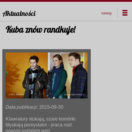
Aktualności
newsy
Kuba znów randkuje!
Data publikacji:
2015-09-30
Klawiatury stukają, szare komórki
błyskają pomysłami - praca nad
nowym portalem wre!