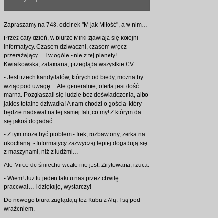
Zapraszamy na 748. odcinek "M jak Miłość", a w nim…
Przez cały dzień, w biurze Mirki zjawiają się kolejni
informatycy. Czasem dziwaczni, czasem wręcz
przerażający… I w ogóle - nie z tej planety!
Kwiatkowska, załamana, przegląda wszystkie CV.
- Jest trzech kandydatów, których od biedy, można by
wziąć pod uwagę… Ale generalnie, oferta jest dość
marna. Pozgłaszali się ludzie bez doświadczenia, albo
jakieś totalne dziwadła! A nam chodzi o gościa, który
będzie nadawał na tej samej fali, co my! Z którym da
się jakoś dogadać…
- Z tym może być problem - Irek, rozbawiony, zerka na
ukochaną. - Informatycy zazwyczaj lepiej dogadują się
z maszynami, niż z ludźmi…
Ale Mirce do śmiechu wcale nie jest. Zirytowana, rzuca:
- Wiem! Już tu jeden taki u nas przez chwilę
pracował… I dziękuję, wystarczy!
Do nowego biura zaglądają też Kuba z Alą. I są pod
wrażeniem.