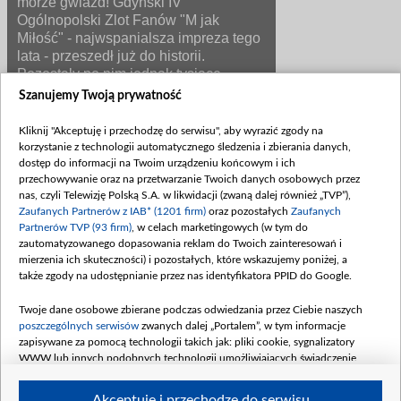
morze gwiazd! Gdyński IV
Ogólnopolski Zlot Fanów "M jak
Miłość" - najwspanialsza impreza tego
lata - przeszedł już do historii.
Pozostały po nim jednak tysiące
rozdanych autografów, nakręconych
Szanujemy Twoją prywatność
filmików i zrobionych zdjęć. A skoro
mowa o zdjęciach...
Kliknij "Akceptuję i przechodzę do serwisu", aby wyrazić zgody na
korzystanie z technologii automatycznego śledzenia i zbierania danych,
dostęp do informacji na Twoim urządzeniu końcowym i ich
Rodzinna fotografia twórców, aktorów oraz wiernych
przechowywanie oraz na przetwarzanie Twoich danych osobowych przez
Fanów serialu to już tradycja i nieoceniona pamiątka.
nas, czyli Telewizję Polską S.A. w likwidacji (zwaną dalej również „TVP”),
Dlatego spójrzcie na wspólną fotografię wszystkich,
Zaufanych Partnerów z IAB* (1201 firm)
oraz pozostałych
Zaufanych
którzy przybyli na Zlot i pozwólcie niech odżyją
Partnerów TVP (93 firm)
, w celach marketingowych (w tym do
wspomnienia!
zautomatyzowanego dopasowania reklam do Twoich zainteresowań i
mierzenia ich skuteczności) i pozostałych, które wskazujemy poniżej, a
Na rodzinnym zdjęciu każdy z Was może odnaleźć
także zgody na udostępnianie przez nas identyfikatora PPID do Google.
siebie! A także swoją rodzinę i przyjaciół! Klikajcie
(nawigacja przybliżenia/oddalenia na panoramie jest
Twoje dane osobowe zbierane podczas odwiedzania przez Ciebie naszych
bardzo prosta) i poczujcie tę atmosferę jeszcze raz!
poszczególnych serwisów
zwanych dalej „Portalem”, w tym informacje
zapisywane za pomocą technologii takich jak: pliki cookie, sygnalizatory
WWW lub innych podobnych technologii umożliwiających świadczenie
dopasowanych i bezpiecznych usług, personalizację treści oraz reklam,
udostępnianie funkcji mediów społecznościowych oraz analizowanie ruchu
Akceptuję i przechodzę do serwisu