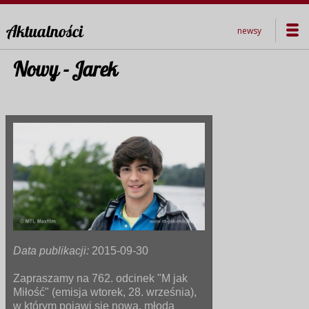
Aktualności
newsy
Nowy - Jarek
Data publikacji:
2015-09-30
Zapraszamy na 762. odcinek "M jak
Miłość" (emisja wtorek, 28. września),
w którym pojawi się nowa, młoda