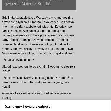
gwiazda: Mateusz Bondu!
Gdy Natalka przyjedzie z Warszawy, w ciągu godziny
dowie się o tym cała Grabina. I okolice też. Sąsiedzka
informacja działa szybciej od telegrafu! Koledzy - po
tym, jak dziewczyna uciekła z domu - będą mieli
wyrzuty sumienia i spróbują ją przeprosić. Za złośliwe
żarty, docinki, komentarze w Internecie… Dominika
prześle Natalce list z bukietem polnych kwiatów. I -
razem z połową szkoły - przyjdzie pod gospodarstwo
Mostowiaków. Wspólnie, dzieciaki zaczną skandować:
- Natalka, wyjdź do nas!
Ula od razu pobiegnie do sypialni i wyciągnie siostrę z
łóżka:
- No co ty? Nie słyszysz, co tu się dzieje? Podejdź do
okna i sama zobacz! Przyszli prawie wszyscy, cała
klasa!
A nastolatka - zamiast skakać z radości - wpadnie w
panikę.
- O nie… Nie wyjdę! Powiedz im, że jestem chora!
Szanujemy Twoją prywatność
Powiedz im, żeby sobie poszli… Ja tam nie wyjdę -