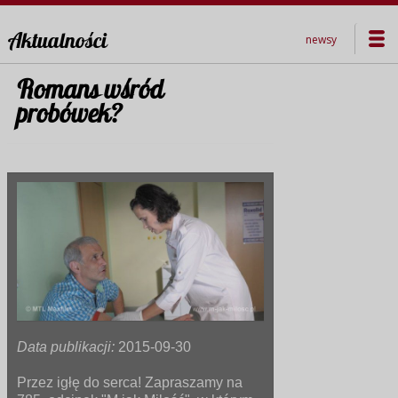
Aktualności
newsy
Romans wśród
probówek?
Data publikacji:
2015-09-30
Przez igłę do serca! Zapraszamy na