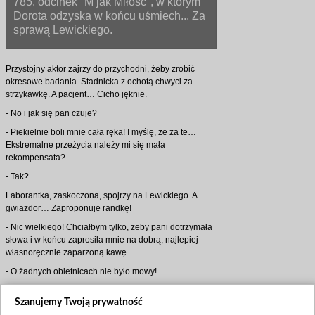
785. odcinek "M jak Miłość", w którym
Dorota odzyska w końcu uśmiech... Za
sprawą Lewickiego.
Przystojny aktor zajrzy do przychodni, żeby zrobić
okresowe badania. Stadnicka z ochotą chwyci za
strzykawkę. A pacjent… Cicho jęknie.
- No i jak się pan czuje?
- Piekielnie boli mnie cała ręka! I myślę, że za te…
Ekstremalne przeżycia należy mi się mała
rekompensata?
- Tak?
Laborantka, zaskoczona, spojrzy na Lewickiego. A
gwiazdor… Zaproponuje randkę!
- Nic wielkiego! Chciałbym tylko, żeby pani dotrzymała
słowa i w końcu zaprosiła mnie na dobrą, najlepiej
własnoręcznie zaparzoną kawę…
- O żadnych obietnicach nie było mowy!
Stadnicka odmówi - i to stanowczo. Jednak kilka
Szanujemy Twoją prywatność
godzin później, aktor i tak zapuka do jej drzwi. A