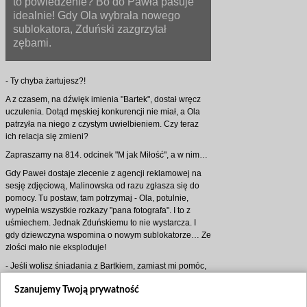
to powiedzenie? Bo do Pawła pasuje
idealnie! Gdy Ola wybrała nowego
sublokatora, Zduński zazgrzytał
zębami.
- Ty chyba żartujesz?!
A z czasem, na dźwięk imienia "Bartek", dostał wręcz
uczulenia. Dotąd męskiej konkurencji nie miał, a Ola
patrzyła na niego z czystym uwielbieniem. Czy teraz
ich relacja się zmieni?
Zapraszamy na 814. odcinek "M jak Miłość", a w nim…
Gdy Paweł dostaje zlecenie z agencji reklamowej na
sesję zdjęciową, Malinowska od razu zgłasza się do
pomocy. Tu postaw, tam potrzymaj - Ola, potulnie,
wypełnia wszystkie rozkazy "pana fotografa". I to z
uśmiechem. Jednak Zduńskiemu to nie wystarcza. I
gdy dziewczyna wspomina o nowym sublokatorze… Ze
złości mało nie eksploduje!
- Jeśli wolisz śniadania z Bartkiem, zamiast mi pomóc,
to nie ma sprawy! Tylko trzeba było wcześniej mnie
Szanujemy Twoją prywatność
uprzedzić!