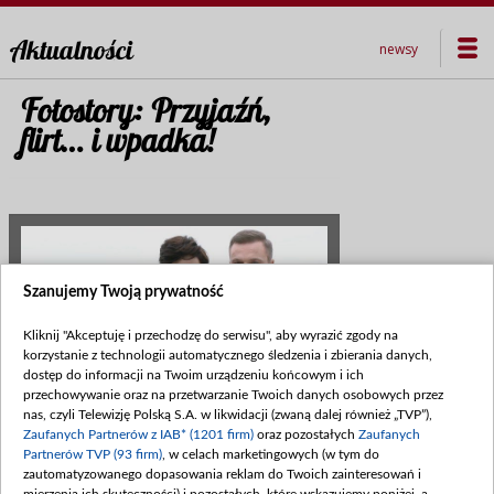
Aktualności
newsy
Fotostory: Przyjaźń,
flirt… i wpadka!
Szanujemy Twoją prywatność
Kliknij "Akceptuję i przechodzę do serwisu", aby wyrazić zgody na
korzystanie z technologii automatycznego śledzenia i zbierania danych,
dostęp do informacji na Twoim urządzeniu końcowym i ich
przechowywanie oraz na przetwarzanie Twoich danych osobowych przez
nas, czyli Telewizję Polską S.A. w likwidacji (zwaną dalej również „TVP”),
Data publikacji:
2015-04-21
Zaufanych Partnerów z IAB* (1201 firm)
oraz pozostałych
Zaufanych
Partnerów TVP (93 firm)
, w celach marketingowych (w tym do
Przed nami 1138 odcinek "M jak
zautomatyzowanego dopasowania reklam do Twoich zainteresowań i