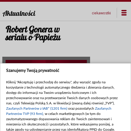
Aktualności
ciekawostki
Robert Gonera w
serialu o Papieżu
Szanujemy Twoją prywatność
Kliknij "Akceptuję i przechodzę do serwisu", aby wyrazić zgody na
korzystanie z technologii automatycznego śledzenia i zbierania danych,
dostęp do informacji na Twoim urządzeniu końcowym i ich
przechowywanie oraz na przetwarzanie Twoich danych osobowych przez
nas, czyli Telewizję Polską S.A. w likwidacji (zwaną dalej również „TVP”),
Zaufanych Partnerów z IAB* (1201 firm)
oraz pozostałych
Zaufanych
Data publikacji:
2015-09-29
Partnerów TVP (93 firm)
, w celach marketingowych (w tym do
zautomatyzowanego dopasowania reklam do Twoich zainteresowań i
mierzenia ich skuteczności) i pozostałych, które wskazujemy poniżej, a
Wczoraj (11 sierpnia) ruszyły zdjęcia
także zgody na udostępnianie przez nas identyfikatora PPID do Google.