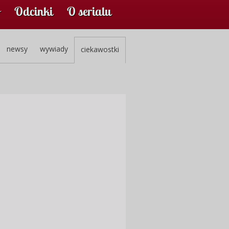
Odcinki
O serialu
newsy
wywiady
ciekawostki